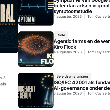
SymptomAI van Google 
beter dan artsen in groo
symptoomstudie
4 augustus 2026
Tom Cuylaert
Code
Agentic farms en de wer
Kiro Flock
4 augustus 2026
Tom Cuylaert
Beleidswijzigingen
an 3
ISO/IEC 42001 als funda
asis
AI-governance onder de
3 augustus 2026
Tom Cuylaert