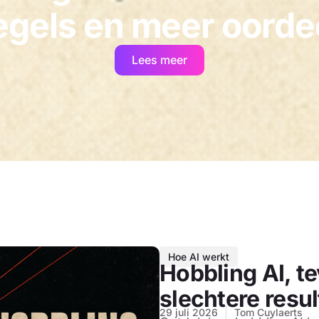
egels en meer oorde
Lees meer
Hoe AI werkt
Hobbling AI, te
slechtere resu
29 juli 2026
Tom Cuylaerts