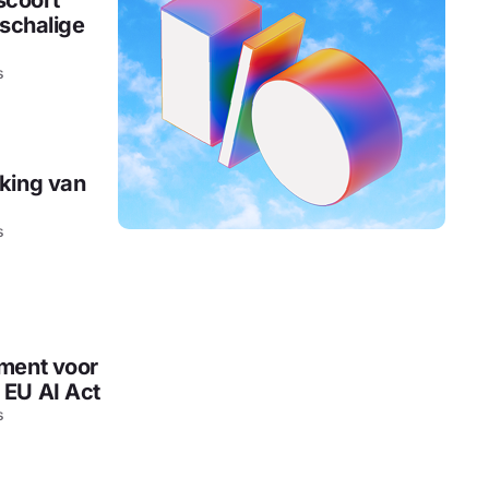
scoort
tschalige
s
king van
s
ment voor
 EU AI Act
s