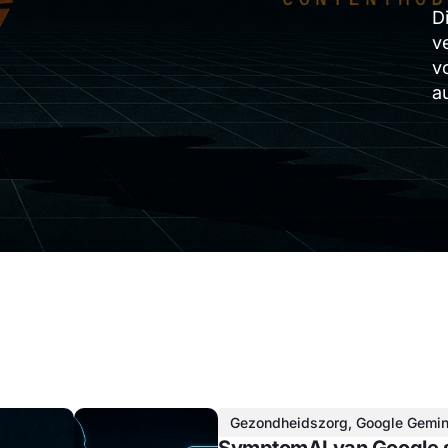
D
v
v
a
Gezondheidszorg
,
Google Gemin