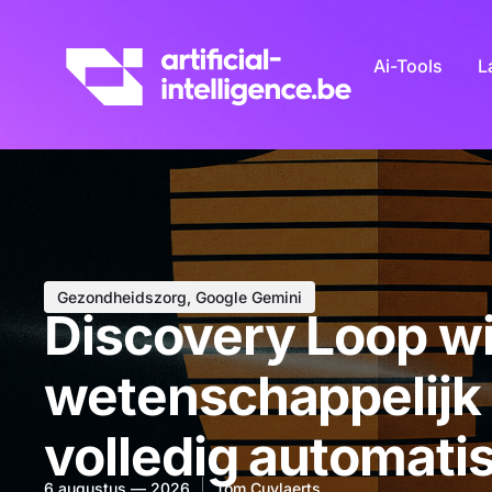
Ai-Tools
L
Gezondheidszorg
,
Google Gemini
Discovery Loop wi
wetenschappelijk
volledig automati
6 augustus — 2026
Tom Cuylaerts