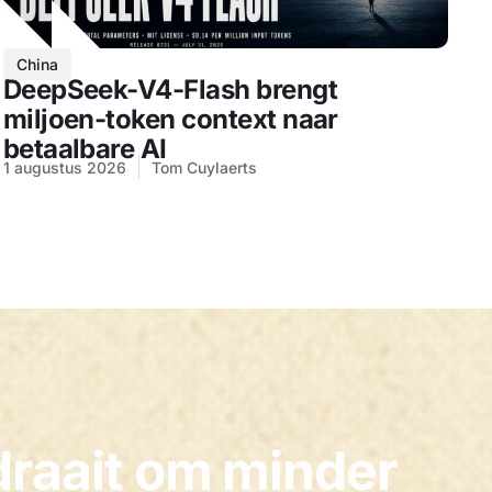
China
DeepSeek-V4-Flash brengt
miljoen-token context naar
betaalbare AI
1 augustus 2026
Tom Cuylaerts
draait om minder