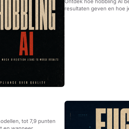
Ontdek hoe hobbling AI b
resultaten geven en hoe j
odellen, tot 7,9 punten
rt en wanneer