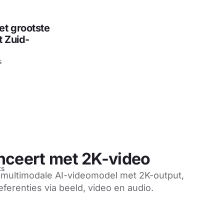
et grootste
t Zuid-
s
nceert met 2K-video
ts
 multimodale AI-videomodel met 2K-output,
eferenties via beeld, video en audio.