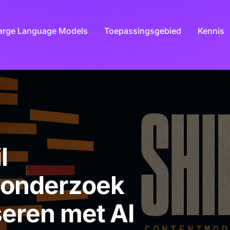
arge Language Models
Toepassingsgebied
Kennis
l
 onderzoek
seren met AI