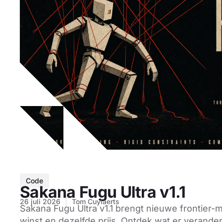
Code
Sakana Fugu Ultra v1.1
26 juli 2026
Tom Cuylaerts
Sakana Fugu Ultra v1.1 brengt nieuwe frontier-m
winst en dezelfde prijs. Ontdek wat er verande