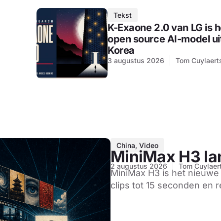
Tekst
K-Exaone 2.0 van LG is h
open source AI-model ui
Korea
3 augustus 2026
Tom Cuylaert
China
,
Video
MiniMax H3 la
2 augustus 2026
Tom Cuylaer
MiniMax H3 is het nieuwe
clips tot 15 seconden en r