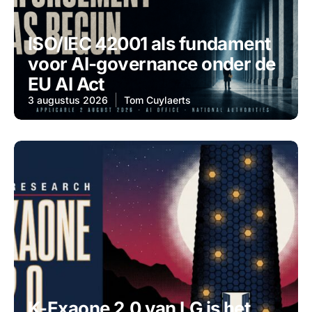
ISO/IEC 42001 als fundament
voor AI-governance onder de
EU AI Act
3 augustus 2026
Tom Cuylaerts
K-Exaone 2.0 van LG is het