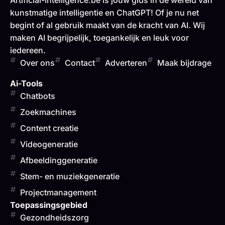
Artificial-intelligence.be is jouw gids in de wereld van
kunstmatige intelligentie en ChatGPT! Of je nu net
begint of al gebruik maakt van de kracht van AI. Wij
maken AI begrijpelijk, toegankelijk en leuk voor
iedereen.
Over ons
Contact
Adverteren
Maak bijdrage
Ai-Tools
Chatbots
Zoekmachines
Content creatie
Videogeneratie
Afbeeldinggeneratie
Stem- en muziekgeneratie
Projectmanagement
Toepassingsgebied
Gezondheidszorg