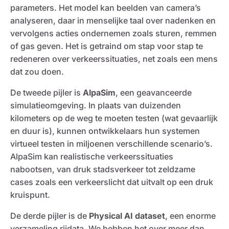
parameters. Het model kan beelden van camera’s
analyseren, daar in menselijke taal over nadenken en
vervolgens acties ondernemen zoals sturen, remmen
of gas geven. Het is getraind om stap voor stap te
redeneren over verkeerssituaties, net zoals een mens
dat zou doen.
De tweede pijler is
AlpaSim
, een geavanceerde
simulatieomgeving. In plaats van duizenden
kilometers op de weg te moeten testen (wat gevaarlijk
en duur is), kunnen ontwikkelaars hun systemen
virtueel testen in miljoenen verschillende scenario’s.
AlpaSim kan realistische verkeerssituaties
nabootsen, van druk stadsverkeer tot zeldzame
cases zoals een verkeerslicht dat uitvalt op een druk
kruispunt.
De derde pijler is de
Physical AI dataset
, een enorme
verzameling rijdata. We hebben het over meer dan