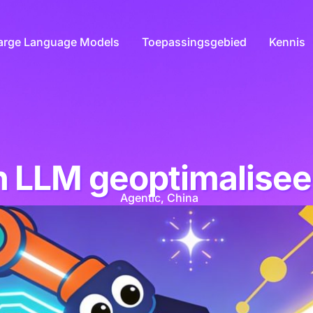
arge Language Models
Toepassingsgebied
Kennis
 LLM geoptimalise
Agentic
,
China