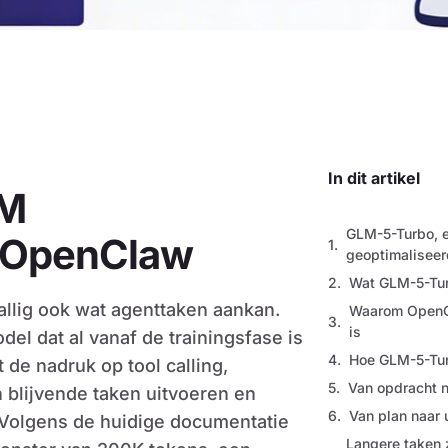
In dit artikel
LM
GLM-5-Turbo, 
r OpenClaw
geoptimalisee
Wat GLM-5-Tur
llig ook wat agenttaken aankan.
Waarom OpenCl
is
el dat al vanaf de trainingsfase is
Hoe GLM-5-Turb
t de nadruk op tool calling,
Van opdracht n
 blijvende taken uitvoeren en
Van plan naar 
s. Volgens de huidige documentatie
Langere taken 