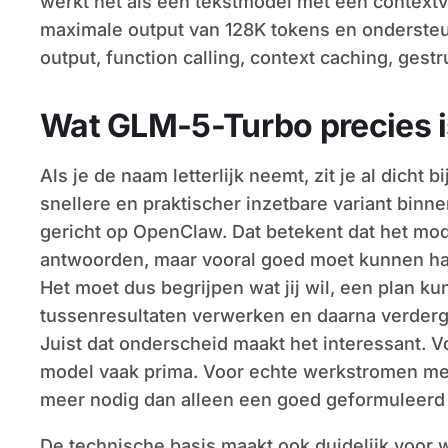
werkt het als een tekstmodel met een context
maximale output van 128K tokens en ondersteu
output, function calling, context caching, ges
Wat GLM-5-Turbo precies i
Als je de naam letterlijk neemt, zit je al dicht 
snellere en praktischer inzetbare variant binn
gericht op OpenClaw. Dat betekent dat het mo
antwoorden, maar vooral goed moet kunnen h
Het moet dus begrijpen wat jij wil, een plan k
tussenresultaten verwerken en daarna verderga
Juist dat onderscheid maakt het interessant. 
model vaak prima. Voor echte werkstromen me
meer nodig dan alleen een goed geformuleerd
De technische basis maakt ook duidelijk voor