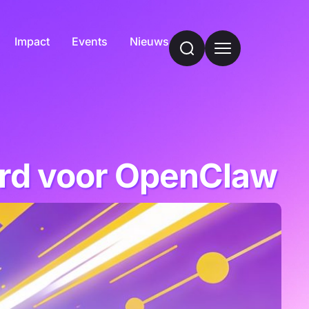
Impact
Events
Nieuws
erd voor OpenClaw