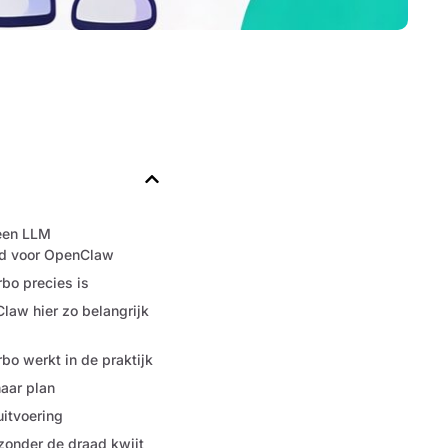
een LLM
rd voor OpenClaw
bo precies is
aw hier zo belangrijk
o werkt in de praktijk
aar plan
uitvoering
zonder de draad kwijt