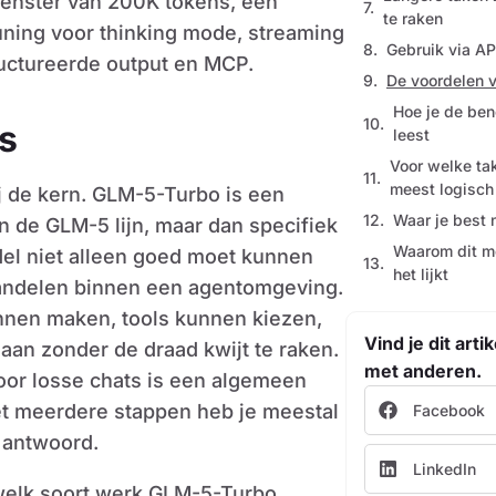
venster van 200K tokens, een
te raken
ning voor thinking mode, streaming
Gebruik via A
tructureerde output en MCP.
De voordelen 
Hoe je de be
s
leest
Voor welke ta
meest logisch
bij de kern. GLM-5-Turbo is een
Waar je best n
en de GLM-5 lijn, maar dan specifiek
Waarom dit mo
del niet alleen goed moet kunnen
het lijkt
andelen binnen een agentomgeving.
unnen maken, tools kunnen kiezen,
Vind je dit arti
an zonder de draad kwijt te raken.
met anderen.
Voor losse chats is een algemeen
t meerdere stappen heb je meestal
Facebook
 antwoord.
LinkedIn
 welk soort werk GLM-5-Turbo