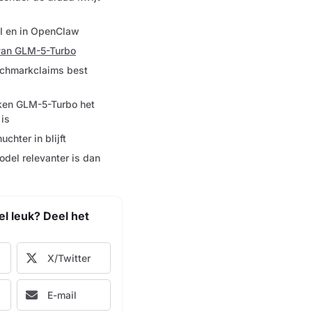
PI en in OpenClaw
van GLM-5-Turbo
nchmarkclaims best
ken GLM-5-Turbo het
 is
uchter in blijft
del relevanter is dan
kel leuk? Deel het
X/Twitter
E-mail