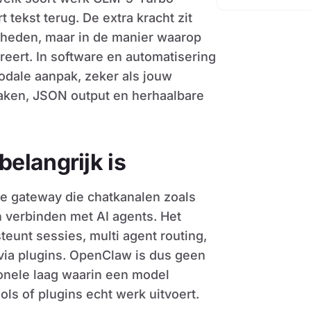
 tekst terug. De extra kracht zit
kheden, maar in de manier waarop
reert. In software en automatisering
odale aanpak, zeker als jouw
taken, JSON output en herhaalbare
elangrijk is
te gateway die chatkanalen zoals
 verbinden met AI agents. Het
unt sessies, multi agent routing,
via plugins. OpenClaw is dus geen
ionele laag waarin een model
ols of plugins echt werk uitvoert.